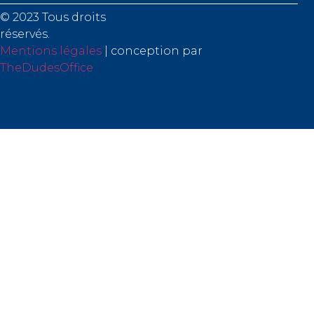
© 2023 Tous droits
rése
Mentions légales
| conception par
TheDudesOffice